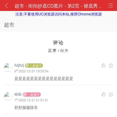
超市 - 街拍抄底CD图片 - 第2页 - 裙底秀，
注意:不要使用UC浏览器访问本站,推荐Chrome浏览器
CD抄底裙底图片视频论坛
超市
评论
正序
/
倒序
hzjhzj
三星摄手
#
6
2022-12-31 19:35:54
是是是是是是是是是是是是是是是
哈哈
一星摄手
#
7
2022-12-31 21:51:21
舒舒服服除非