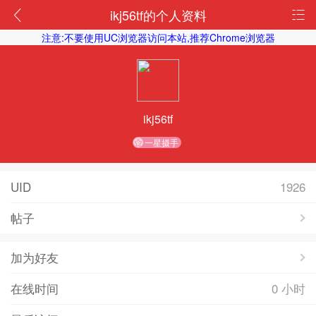
ikj56tf的个人资料
注意:不要使用UC浏览器访问本站,推荐Chrome浏览器
ikj56tf
一星摄手
UID
1926
帖子
加为好友
在线时间
0 小时